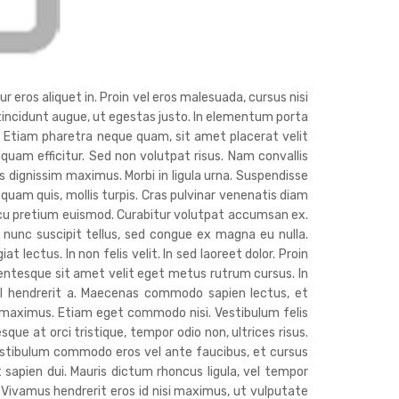
r eros aliquet in. Proin vel eros malesuada, cursus nisi
c tincidunt augue, ut egestas justo. In elementum porta
. Etiam pharetra neque quam, sit amet placerat velit
liquam efficitur. Sed non volutpat risus. Nam convallis
 dignissim maximus. Morbi in ligula urna. Suspendisse
 quam quis, mollis turpis. Cras pulvinar venenatis diam
cu pretium euismod. Curabitur volutpat accumsan ex.
nunc suscipit tellus, sed congue ex magna eu nulla.
lectus. In non felis velit. In sed laoreet dolor. Proin
lentesque sit amet velit eget metus rutrum cursus. In
isl hendrerit a. Maecenas commodo sapien lectus, et
s maximus. Etiam eget commodo nisi. Vestibulum felis
sque at orci tristique, tempor odio non, ultrices risus.
estibulum commodo eros vel ante faucibus, et cursus
t sapien dui. Mauris dictum rhoncus ligula, vel tempor
. Vivamus hendrerit eros id nisi maximus, ut vulputate