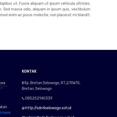
dapibus ut. Fusce aliquam ut ipsum vehicula ultricies.
h. Sed massa odio, aliquam in ipsum quis, vestibulum
euismod enim ac purus molestie, non placerat mi blandit.
KONTAK
iswa
Kp. Bretan Selowogo, RT.2/RW.15.
Bretan, Selowogo
085252140339
akan
http://sdn4selowogo.sch.id
d more