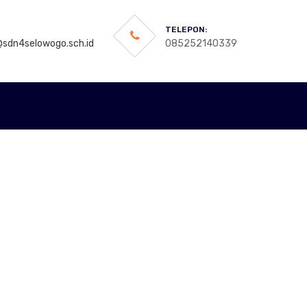
TELEPON:
sdn4selowogo.sch.id
085252140339