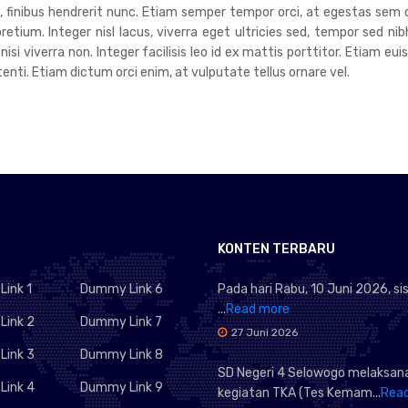
um, finibus hendrerit nunc. Etiam semper tempor orci, at egestas sem 
tium. Integer nisl lacus, viverra eget ultricies sed, tempor sed nib
 nisi viverra non. Integer facilisis leo id ex mattis porttitor. Etiam 
ti. Etiam dictum orci enim, at vulputate tellus ornare vel.
KONTEN TERBARU
ink 1
Dummy Link 6
Pada hari Rabu, 10 Juni 2026, s
...
Read more
ink 2
Dummy Link 7
27 Juni 2026
ink 3
Dummy Link 8
SD Negeri 4 Selowogo melaksan
ink 4
Dummy Link 9
kegiatan TKA (Tes Kemam...
Rea