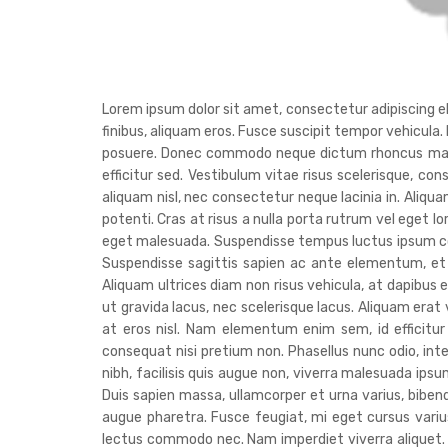
Lorem ipsum dolor sit amet, consectetur adipiscing elit
finibus, aliquam eros. Fusce suscipit tempor vehicula.
posuere. Donec commodo neque dictum rhoncus malesua
efficitur sed. Vestibulum vitae risus scelerisque, con
aliquam nisl, nec consectetur neque lacinia in. Aliq
potenti. Cras at risus a nulla porta rutrum vel eget l
eget malesuada. Suspendisse tempus luctus ipsum co
Suspendisse sagittis sapien ac ante elementum, et 
Aliquam ultrices diam non risus vehicula, at dapibus e
ut gravida lacus, nec scelerisque lacus. Aliquam era
at eros nisl. Nam elementum enim sem, id efficitur
consequat nisi pretium non. Phasellus nunc odio, in
nibh, facilisis quis augue non, viverra malesuada ipsum
Duis sapien massa, ullamcorper et urna varius, bib
augue pharetra. Fusce feugiat, mi eget cursus varius,
lectus commodo nec. Nam imperdiet viverra aliquet. Nu