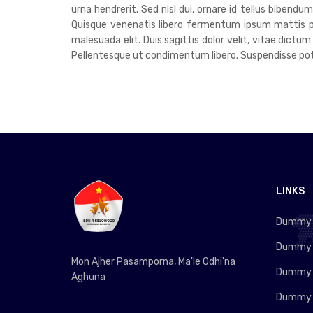
urna hendrerit. Sed nisl dui, ornare id tellus bibend
Quisque venenatis libero fermentum ipsum mattis pre
malesuada elit. Duis sagittis dolor velit, vitae dictum
Pellentesque ut condimentum libero. Suspendisse poten
LINKS
Dummy L
Dummy L
Mon Ajher Pasamporna, Ma'le Odhi'na
Dummy L
Aghuna
Dummy L