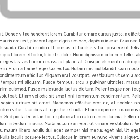
. Donec vitae hendrerit lorem. Curabitur ornare cursus justo, a efficitu
 Mauris orci est, placerat eget dignissim non, dapibus in erat. Cras ne
da. Curabitur odio elit, cursus at facilisis vitae, posuere ut felis
sequat lorem efficitur, lobortis dolor. Nunc dignissim odio non tellus a
uam egestas vestibulum massa at placerat. Quisque elementum dui quis
orem. Proin sit amet egestas lectus. Nullam nec nisl blandit, commodo
ndimentum efficitur. Aliquam erat volutpat. Vestibulum ut sem a ar
tempus mi aliquam. Fusce tempus, arcu a pulvinar ultricies, massa 
nim euismod. Fusce malesuada luctus dictum. Pellentesque non feugiat 
t volutpat. Etiam vel odio sit amet nisl fermentum condimentum. Pel
 sapien rutrum sit amet. Maecenas efficitur eros ex, at sodales n
terdum vitae faucibus at, egestas et nulla. Etiam imperdiet maximu
. Sed porta leo vitae tortor placerat, in rutrum nunc lacinia. Pellente
endum interdum mauris. Morbi accumsan erat ut ornare vestibulum. V
 mauris libero iaculis dui, eget semper nisl metus eget nisl. Ut ege
lla iaculis posuere lectus. Quisque in lorem eu nunc viverra aliquet