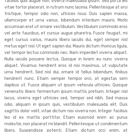
facilisis quis augue non, viverra malesuada ipsum. Sed porta leo
vitae tortor placerat, in rutrum nunc lacinia. Pellentesque at orci
tristique, tempor odio non, ultrices risus. Duis sapien massa,
ullamcorper et urna varius, bibendum interdum mauris. Morbi
accumsan erat ut ornare vestibulum. Vestibulum commodo eros
vel ante faucibus, et cursus augue pharetra. Fusce feugiat, mi
eget cursus varius, mauris libero iaculis dui, eget semper nisl
metus eget nisl. Ut eget sapien dui. Mauris dictum rhoncus ligula,
vel tempor lectus commodo nec. Nam imperdiet viverra aliquet.
Nulla iaculis posuere lectus. Quisque in lorem eu nunc viverra
aliquet. Vivamus hendrerit eros id nisi maximus, ut vulputate
urna hendrerit. Sed nisl dui, ornare id tellus bibendum, finibus
hendrerit nunc. Etiam semper tempor orci, at egestas sem
dapibus ut. Fusce aliquam ut ipsum vehicula ultricies. Quisque
venenatis libero fermentum ipsum mattis pretium. Integer nisl
lacus, viverra eget ultricies sed, tempor sed nibh. Sed massa
odio, aliquam in ipsum quis, vestibulum malesuada elit. Duis
sagittis dolor velit, vitae dictum nisi viverra non. Integer facilisis
leo id ex mattis porttitor. Etiam euismod enim ac purus
molestie, non placerat mi blandit. Pellentesque ut condimentum
libero. Suspendisse potenti. Etiam dictum orci enim, at