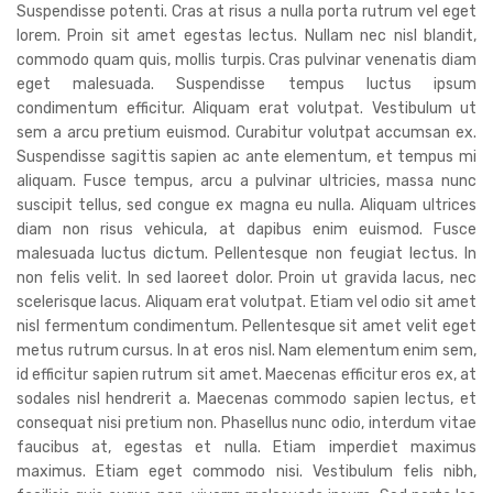
Suspendisse potenti. Cras at risus a nulla porta rutrum vel eget
lorem. Proin sit amet egestas lectus. Nullam nec nisl blandit,
commodo quam quis, mollis turpis. Cras pulvinar venenatis diam
eget malesuada. Suspendisse tempus luctus ipsum
condimentum efficitur. Aliquam erat volutpat. Vestibulum ut
sem a arcu pretium euismod. Curabitur volutpat accumsan ex.
Suspendisse sagittis sapien ac ante elementum, et tempus mi
aliquam. Fusce tempus, arcu a pulvinar ultricies, massa nunc
suscipit tellus, sed congue ex magna eu nulla. Aliquam ultrices
diam non risus vehicula, at dapibus enim euismod. Fusce
malesuada luctus dictum. Pellentesque non feugiat lectus. In
non felis velit. In sed laoreet dolor. Proin ut gravida lacus, nec
scelerisque lacus. Aliquam erat volutpat. Etiam vel odio sit amet
nisl fermentum condimentum. Pellentesque sit amet velit eget
metus rutrum cursus. In at eros nisl. Nam elementum enim sem,
id efficitur sapien rutrum sit amet. Maecenas efficitur eros ex, at
sodales nisl hendrerit a. Maecenas commodo sapien lectus, et
consequat nisi pretium non. Phasellus nunc odio, interdum vitae
faucibus at, egestas et nulla. Etiam imperdiet maximus
maximus. Etiam eget commodo nisi. Vestibulum felis nibh,