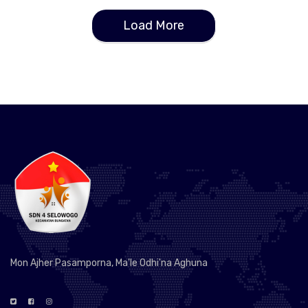
Load More
Mon Ajher Pasamporna, Ma'le Odhi'na Aghuna