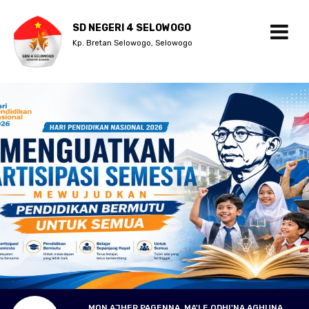
SD NEGERI 4 SELOWOGO
Kp. Bretan Selowogo, Selowogo
.
.
MON AJHER PAGENNA, MA'LE ODHI'NA AGHUNA